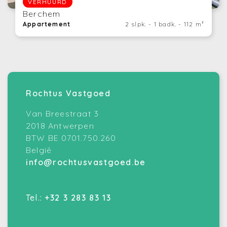
VERHUURD
Berchem
Appartement
2 slpk. - 1 badk. - 112 m²
Rochtus Vastgoed
Van Breestraat 3
2018 Antwerpen
BTW BE 0701.750.260
België
info@rochtusvastgoed.be
Tel.:
+32 3 283 83 13