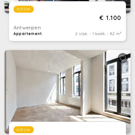
NIEUW
€ 1.100
Antwerpen
Appartement
2 slpk. - 1 badk. - 62 m²
NIEUW