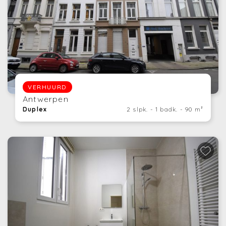
VERHUURD
Antwerpen
Duplex
2 slpk. - 1 badk. - 90 m²