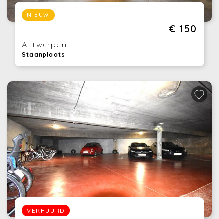
NIEUW
€ 150
Antwerpen
Staanplaats
VERHUURD