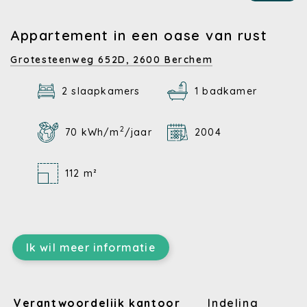
Appartement in een oase van rust
Grotesteenweg 652D,
2600 Berchem
2 slaapkamers
1 badkamer
2
70 kWh/m
/jaar
2004
112 m²
Ik wil meer informatie
Verantwoordelijk kantoor
Indeling