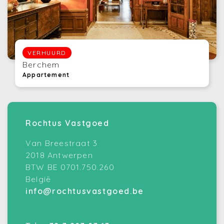
VERHUURD
Berchem
Appartement
Rochtus Vastgoed
Van Breestraat 3
2018 Antwerpen
BTW BE 0701.750.260
België
info@rochtusvastgoed.be