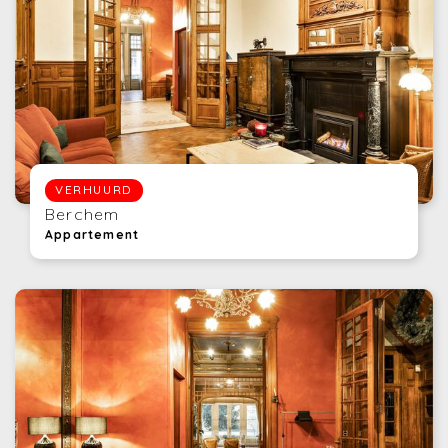
VERHUURD
Berchem
Appartement