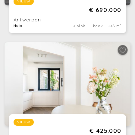
NIEUW
€ 690.000
Antwerpen
Huis
4 slpk. - 1 badk. - 246 m²
NIEUW
€ 425.000