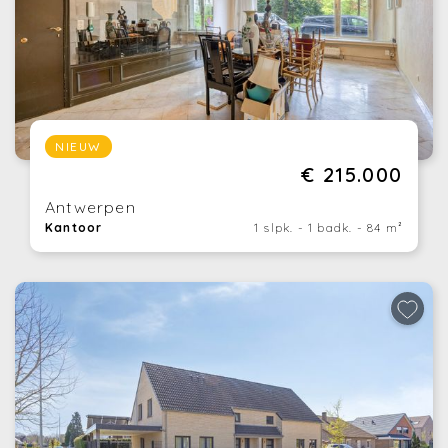
NIEUW
€ 215.000
Antwerpen
Kantoor
1 slpk. - 1 badk. - 84 m²