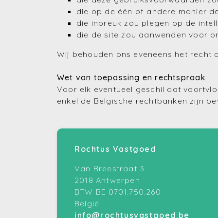
die op de één of andere manier de
die inbreuk zou plegen op de inte
die de site zou aanwenden voor o
Wij behouden ons eveneens het recht o
Wet van toepassing en rechtspraak
Voor elk eventueel geschil dat voortvlo
enkel de Belgische rechtbanken zijn b
Rochtus Vastgoed
Van Breestraat 3
2018 Antwerpen
BTW BE 0701.750.260
België
info@rochtusvastgoed.be