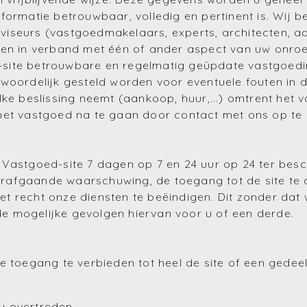
formatie betrouwbaar, volledig en pertinent is. Wij b
seurs (vastgoedmakelaars, experts, architecten, adv
men in verband met één of ander aspect van uw onro
ite betrouwbare en regelmatig geüpdate vastgoedinfo
woordelijk gesteld worden voor eventuele fouten in de
ke beslissing neemt (aankoop, huur,...) omtrent het v
het vastgoed na te gaan door contact met ons op te
Vastgoed-site 7 dagen op 7 en 24 uur op 24 ter besch
rafgaande waarschuwing, de toegang tot de site te
t recht onze diensten te beëindigen. Dit zonder da
 mogelijke gevolgen hiervan voor u of een derde.
e toegang te verbieden tot heel de site of een gedeel
u overtreden