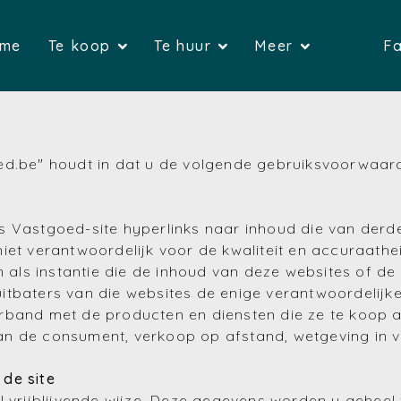
(Home)
(Te koop)
(Te huur)
me
Te koop
Te huur
Meer
Fa
(Huizen)
(Huizen)
(G
(Appartementen)
(Appartemente
(Over on
ed.be" houdt in dat u de volgende gebruiksvoorwaar
(Gronden)
(Bedrijfsvas
(Verkop
(Bedrijfsvastgoed)
(Garages)
(Verhure
s Vastgoed-site hyperlinks naar inhoud die van derde
(Garages)
iet verantwoordelijk voor de kwaliteit en accuraath
ls instantie die de inhoud van deze websites of de 
e uitbaters van die websites de enige verantwoordelij
rband met de producten en diensten die ze te koop 
n de consument, verkoop op afstand, wetgeving in ve
de site
l vrijblijvende wijze. Deze gegevens worden u geheel