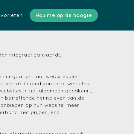
vorieten
Hou me op de hoogte
ratis schatting)
n)
s)
den integraal aanvaardt.
tgoed)
en)
n)
n uitgaat of naar websites die
eid van de inhoud van deze websites.
websites in het algemeen goedkeurt,
ken betreffende het naleven van de
aanbieden op hun website, meer
rband met prijzen, enz.
 ter informatie aangeboden en wij