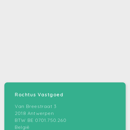
Rochtus Vastgoed
Van Breestraat 3
2018 Antwerpen
BTW BE 0701.750.260
België