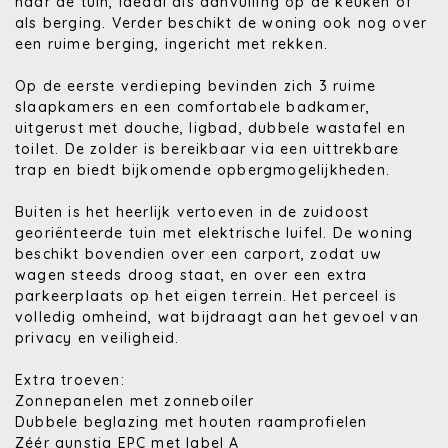
naar de tuin, ideaal als aanvulling op de keuken of
als berging. Verder beschikt de woning ook nog over
een ruime berging, ingericht met rekken.
Op de eerste verdieping bevinden zich 3 ruime
slaapkamers en een comfortabele badkamer,
uitgerust met douche, ligbad, dubbele wastafel en
toilet. De zolder is bereikbaar via een uittrekbare
trap en biedt bijkomende opbergmogelijkheden.
Buiten is het heerlijk vertoeven in de zuidoost
georiënteerde tuin met elektrische luifel. De woning
beschikt bovendien over een carport, zodat uw
wagen steeds droog staat, en over een extra
parkeerplaats op het eigen terrein. Het perceel is
volledig omheind, wat bijdraagt aan het gevoel van
privacy en veiligheid.
Extra troeven:
Zonnepanelen met zonneboiler
Dubbele beglazing met houten raamprofielen
Zéér gunstig EPC met label A