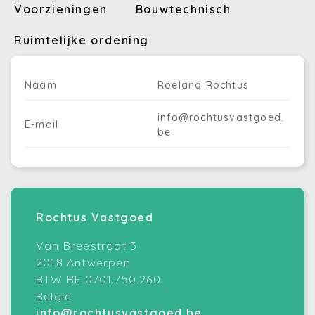
Voorzieningen
Bouwtechnisch
Ruimtelijke ordening
Naam
Roeland Rochtus
info@rochtusvastgoed.
E-mail
be
Rochtus Vastgoed
Van Breestraat 3
2018 Antwerpen
BTW BE 0701.750.260
België
info@rochtusvastgoed.be