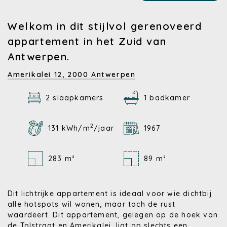
Welkom in dit stijlvol gerenoveerd
appartement in het Zuid van
Antwerpen.
Amerikalei 12,
2000 Antwerpen
2 slaapkamers
1 badkamer
2
131 kWh/m
/jaar
1967
283 m²
89 m²
Dit lichtrijke appartement is ideaal voor wie dichtbij
alle hotspots wil wonen, maar toch de rust
waardeert. Dit appartement, gelegen op de hoek van
de Tolstraat en Amerikalei, ligt op slechts een