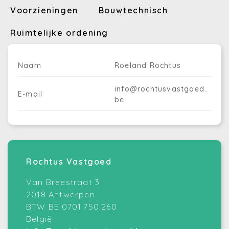
Voorzieningen
Bouwtechnisch
Ruimtelijke ordening
Naam
Roeland Rochtus
info@rochtusvastgoed.
E-mail
be
Rochtus Vastgoed
Van Breestraat 3
2018 Antwerpen
BTW BE 0701.750.260
België