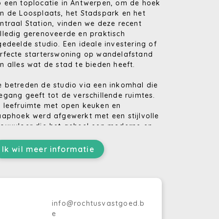
 een toplocatie in Antwerpen, om de hoek
n de Loosplaats, het Stadspark en het
ntraal Station, vinden we deze recent
lledig gerenoveerde en praktisch
gedeelde studio. Een ideale investering of
rfecte starterswoning op wandelafstand
n alles wat de stad te bieden heeft.
 betreden de studio via een inkomhal die
egang geeft tot de verschillende ruimtes.
 leefruimte met open keuken en
aaphoek werd afgewerkt met een stijlvolle
oxyvloer die het geheel een moderne en
derhoudsvriendelijke uitstraling geeft.
Ik wil meer informatie
 volledig geïnstalleerde keuken is
orzien van een houten werkblad,
gebouwde afwasmachine, koelkast,
stafel met kraan en voldoende
bergkasten – ideaal voor wie comfort en
info@rochtusvastgoed.b
nctionaliteit weet te appreciëren.
e