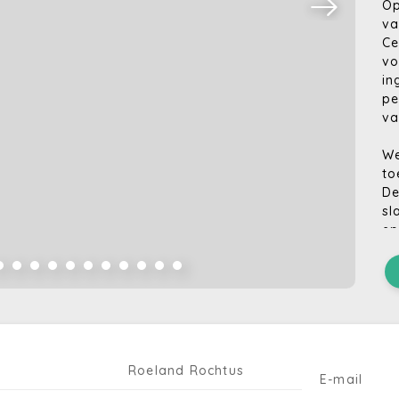
Op
va
Ce
vo
in
pe
va
We
to
De
sl
ep
on
De
vo
in
wa
op
Roeland Rochtus
E-mail
fu