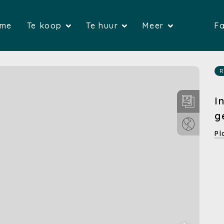
(Home)
(Te koop)
(Te huur)
me
Te koop
Te huur
Meer
Fa
(Huizen)
(Huizen)
(G
(Appartementen)
(Appartemente
(Over on
R
(Gronden)
(Bedrijfsvas
(Verkop
I
g
(Bedrijfsvastgoed)
(Garages)
(Verhure
Pl
(Garages)