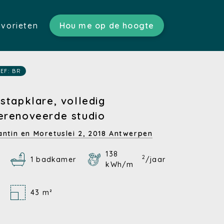
vorieten
Hou me op de hoogte
ratis schatting)
n)
s)
EF: BR
tgoed)
en)
nstapklare, volledig
erenoveerde studio
n)
antin en Moretuslei 2,
2018 Antwerpen
138
2
1 badkamer
/jaar
kWh/m
43 m²