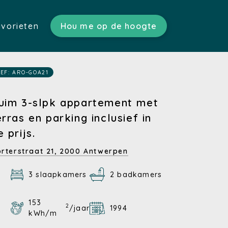
vorieten
Hou me op de hoogte
ratis schatting)
n)
s)
EF: ARO-GOA21
tgoed)
en)
uim 3-slpk appartement met
erras en parking inclusief in
n)
e prijs.
rterstraat 21,
2000 Antwerpen
3 slaapkamers
2 badkamers
153
2
/jaar
1994
kWh/m