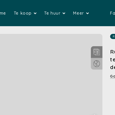
(Home)
(Te koop)
(Te huur)
me
Te koop
Te huur
Meer
Fa
(Huizen)
(Huizen)
(G
(Appartementen)
(Appartemente
(Over on
R
(Gronden)
(Bedrijfsvas
(Verkop
R
t
(Bedrijfsvastgoed)
(Garages)
(Verhure
d
(Garages)
Go