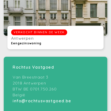
VERKOCHT BINNEN DE WEEK
Antwerpen
Eengezinswoning
Rochtus Vastgoed
Van Breestraat 3
2018 Antwerpen
BTW BE 0701.750.260
België
info@rochtusvastgoed.be