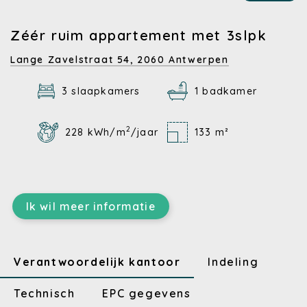
Zéér ruim appartement met 3slpk
Lange Zavelstraat 54,
2060 Antwerpen
3 slaapkamers
1 badkamer
2
228 kWh/m
/jaar
133 m²
Ik wil meer informatie
Verantwoordelijk kantoor
Indeling
Technisch
EPC gegevens