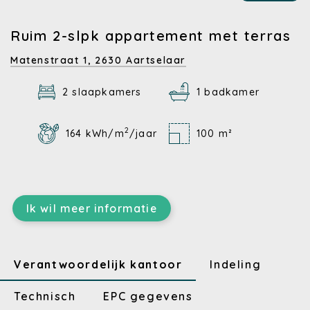
Ruim 2-slpk appartement met terras
Matenstraat 1,
2630 Aartselaar
2 slaapkamers
1 badkamer
2
164 kWh/m
/jaar
100 m²
Ik wil meer informatie
Verantwoordelijk kantoor
Indeling
Technisch
EPC gegevens