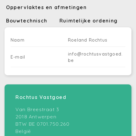
Oppervlaktes en afmetingen
Bouwtechnisch
Ruimtelijke ordening
Naam
Roeland Rochtus
info@rochtusvastgoed.
E-mail
be
Rochtus Vastgoed
Van Breestraat 3
2018 Antwerpen
BTW BE 0701.750.260
België