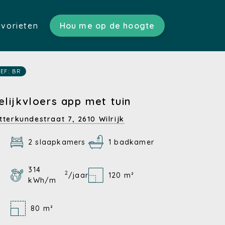
vorieten
Hou me op de hoogte
ratis schatting)
n)
s)
EF: BR
tgoed)
en)
elijkvloers app met tuin
n)
tterkundestraat 7,
2610 Wilrijk
2 slaapkamers
1 badkamer
314
2
/jaar
120 m²
kWh/m
80 m²