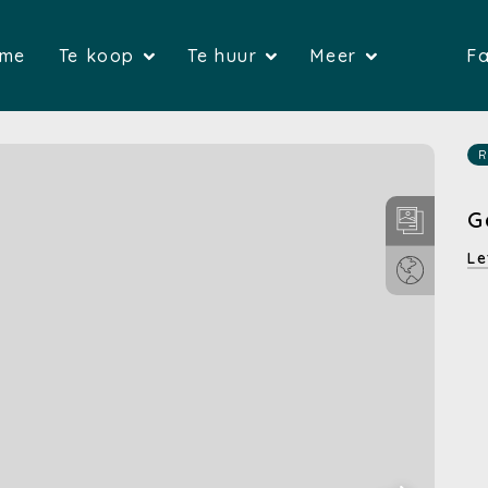
(Home)
(Te koop)
(Te huur)
me
Te koop
Te huur
Meer
Fa
(Huizen)
(Huizen)
(G
(Appartementen)
(Appartemente
(Over on
R
(Gronden)
(Bedrijfsvas
(Verkop
G
(Bedrijfsvastgoed)
(Garages)
(Verhure
Le
(Garages)