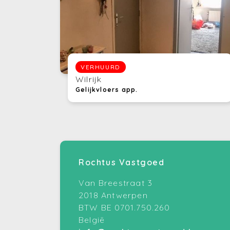
VERHUURD
Wilrijk
Gelijkvloers app.
Rochtus Vastgoed
Van Breestraat 3
2018 Antwerpen
BTW BE 0701.750.260
België