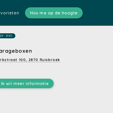
vorieten
Hou me op de hoogte
ratis schatting)
n)
s)
EF: RRC
tgoed)
en)
arageboxen
n)
rkstraat 100,
2870 Ruisbroek
Ik wil meer informatie