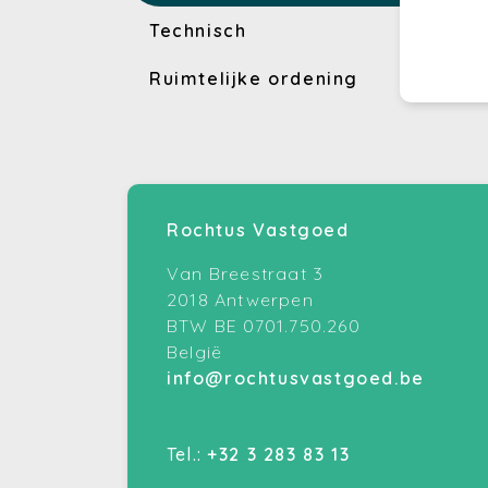
Technisch
Ruimtelijke ordening
Rochtus Vastgoed
Van Breestraat 3
2018 Antwerpen
BTW BE 0701.750.260
België
info@rochtusvastgoed.be
Tel.:
+32 3 283 83 13