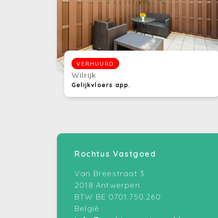
VERHUURD
Wilrijk
Gelijkvloers app.
Rochtus Vastgoed
Van Breestraat 3
2018 Antwerpen
BTW BE 0701.750.260
België