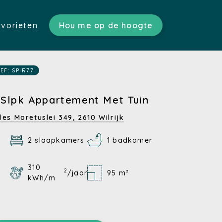
vorieten
Hou me op de hoogte
ratis schatting)
n)
s)
EF: SPIR77
tgoed)
en)
 Slpk Appartement Met Tuin
n)
les Moretuslei 349,
2610 Wilrijk
2 slaapkamers
1 badkamer
310
2
/jaar
95 m²
kWh/m