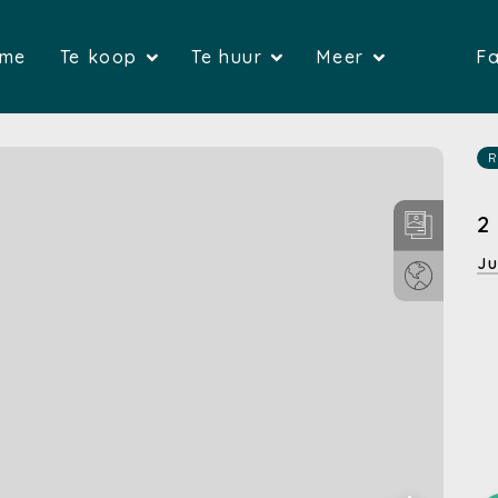
(Home)
(Te koop)
(Te huur)
me
Te koop
Te huur
Meer
Fa
(Huizen)
(Huizen)
(G
(Appartementen)
(Appartemente
(Over on
R
(Gronden)
(Bedrijfsvas
(Verkop
2
(Bedrijfsvastgoed)
(Garages)
(Verhure
Ju
(Garages)