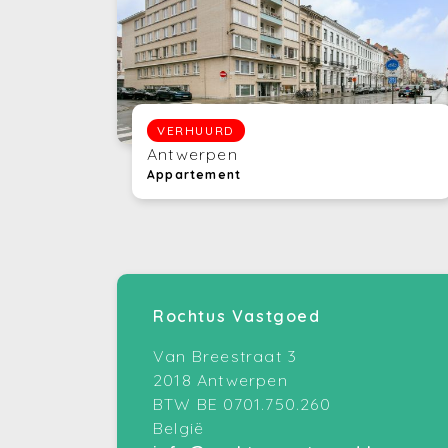
VERHUURD
Antwerpen
Appartement
Rochtus Vastgoed
Van Breestraat 3
2018 Antwerpen
BTW BE 0701.750.260
België