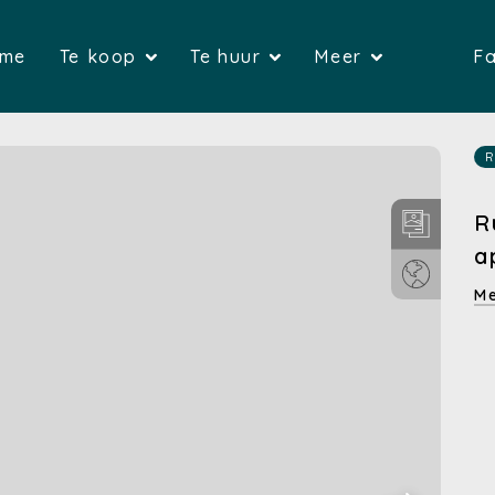
(Home)
(Te koop)
(Te huur)
me
Te koop
Te huur
Meer
Fa
(Huizen)
(Huizen)
(G
(Appartementen)
(Appartemente
(Over on
R
(Gronden)
(Bedrijfsvas
(Verkop
R
a
(Bedrijfsvastgoed)
(Garages)
(Verhure
Me
(Garages)