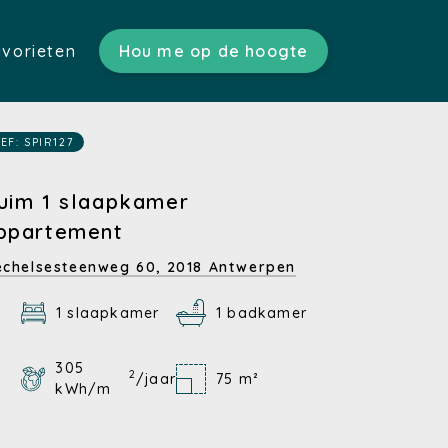
vorieten
Hou me op de hoogte
ratis schatting)
n)
s)
EF: SPIR127
tgoed)
en)
uim 1 slaapkamer
ppartement
n)
chelsesteenweg 60,
2018 Antwerpen
1 slaapkamer
1 badkamer
305
2
/jaar
75 m²
kWh/m