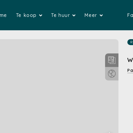
(Home)
(Te koop)
(Te huur)
me
Te koop
Te huur
Meer
Fa
(Huizen)
(Huizen)
(G
(Appartementen)
(Appartemente
(Over on
R
(Gronden)
(Bedrijfsvas
(Verkop
W
(Bedrijfsvastgoed)
(Garages)
(Verhure
Pa
(Garages)