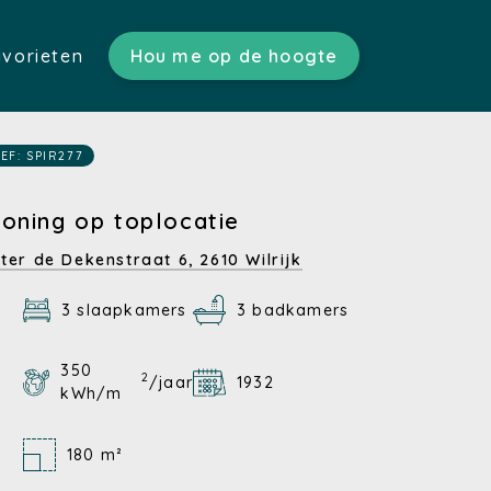
vorieten
Hou me op de hoogte
ratis schatting)
n)
s)
EF: SPIR277
tgoed)
en)
oning op toplocatie
n)
ter de Dekenstraat 6,
2610 Wilrijk
3 slaapkamers
3 badkamers
350
2
/jaar
1932
kWh/m
180 m²