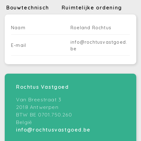
Bouwtechnisch
Ruimtelijke ordening
Naam
Roeland Rochtus
info@rochtusvastgoed.
E-mail
be
Rochtus Vastgoed
Van Breestraat 3
2018 Antwerpen
BTW BE 0701.750.260
België
info@rochtusvastgoed.be