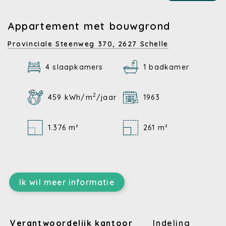
Appartement met bouwgrond
Provinciale Steenweg 370,
2627 Schelle
4 slaapkamers
1 badkamer
2
459 kWh/m
/jaar
1963
1.376 m²
261 m²
Ik wil meer informatie
Verantwoordelijk kantoor
Indeling