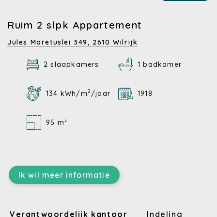
Ruim 2 slpk Appartement
Jules Moretuslei 349,
2610 Wilrijk
2 slaapkamers
1 badkamer
2
134 kWh/m
/jaar
1918
95 m²
Ik wil meer informatie
Verantwoordelijk kantoor
Indeling